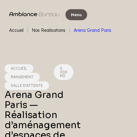
Aller
au
Menu
contenu
Accueil
|
Nos Realisations
|
Arena Grand Paris
ACCUEIL
3
000
M2
RANGEMENT
SALLE D'ATTENTE
Arena Grand
Paris —
Réalisation
d’aménagement
d’espaces de