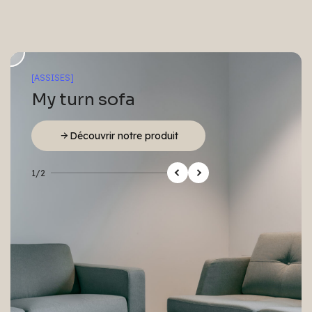
[ASSISES]
My turn sofa
Découvrir notre produit
1/2