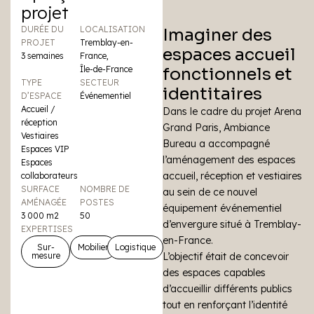
projet
DURÉE DU
LOCALISATION
Imaginer des
PROJET
Tremblay-en-
espaces accueil
3 semaines
France,
Île-de-France
fonctionnels et
TYPE
SECTEUR
identitaires
D’ESPACE
Événementiel
Accueil /
Dans le cadre du projet Arena
réception
Grand Paris, Ambiance
Vestiaires
Bureau a accompagné
Espaces VIP
l’aménagement des espaces
Espaces
accueil, réception et vestiaires
collaborateurs
SURFACE
NOMBRE DE
au sein de ce nouvel
AMÉNAGÉE
POSTES
équipement événementiel
3 000 m2
50
d’envergure situé à Tremblay-
EXPERTISES
en-France.
Sur-
Mobilier
Logistique
mesure
L’objectif était de concevoir
des espaces capables
d’accueillir différents publics
tout en renforçant l’identité