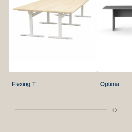
Flexing T
Optima
‹
›